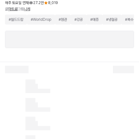
매주 토요일 연재
27.2만
8,019
글
그림
마트료
니레
#
월드드랍
#
WorldDrop
#
혐관
#
강공
#
애증
#
냉혈공
#
복수