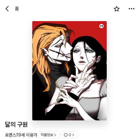
홈
19
달의 구원
로맨스
19세 이용가
작품정보
0