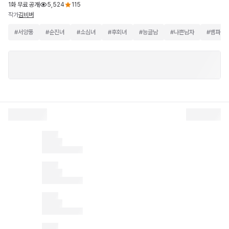
1화 무료 공개
5,524
115
작가
김비버
#
서양풍
#
순진녀
#
소심녀
#
후회녀
#
능글남
#
나쁜남자
#
뱀파이