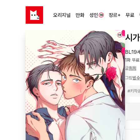
오리지널
만화
성인
장르+
무료
시가
19
BL
19
1화 무료
글
희희
그림
빙수
#
키작