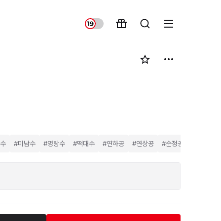
수
#
미남수
#
명랑수
#
떡대수
#
연하공
#
연상공
#
순정공
#
문란공