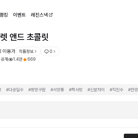
랭킹
이벤트
레진스낵
렛 앤드 초콜릿
세 이용가
작품정보
0
 공개
1.4만
669
공
#
다공일수
#
쌍방구원
#
서양풍
#
짝사랑
#
신분차이
#
직진수
#
잔망