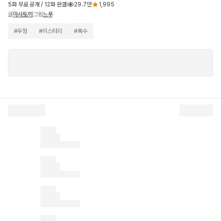
5화 무료 공개 / 12화 완결
29.7만
1,995
글
그림
마사토끼
느루
#
우정
#
미스터리
#
복수