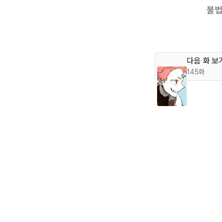
다음 화 보
145화