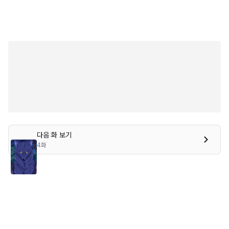
다음 화 보기
4화